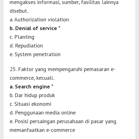
mengakses informasi, sumber, fasilitas lainnya
disebut..
a. Authorization violation
b. Denial of service *
c. Planting
d. Repudiation
e. System penetration
25. Faktor yang mempengaruhi pemasaran e-
commerce, kecuali..
a. Search engine *
b. Dar hidup produk
c. Situasi ekonomi
d. Penggunaan media online
e. Posisi persaingan perusahaan di pasar yang
memanfaatkan e-commerce