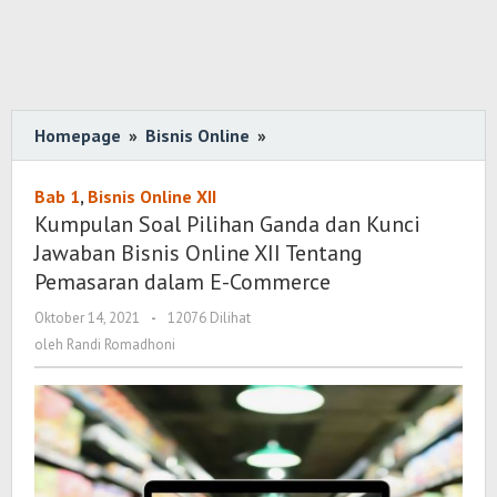
Homepage
»
Bisnis Online
»
Kumpulan
Soal
Pilihan
Bab 1
,
Bisnis Online XII
Ganda
Kumpulan Soal Pilihan Ganda dan Kunci
dan
Jawaban Bisnis Online XII Tentang
Kunci
Pemasaran dalam E-Commerce
Jawaban
Oktober 14, 2021
oleh
-
12076 Dilihat
Bisnis
Randi
oleh
Randi Romadhoni
Online
Romadhoni
XII
Tentang
Pemasaran
dalam
E-