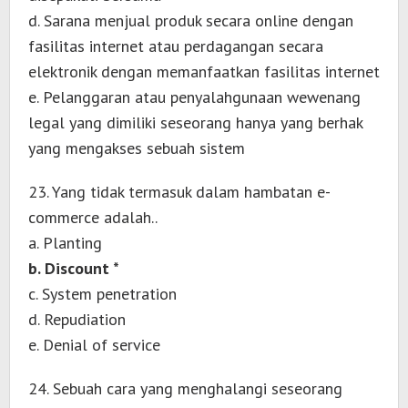
d. Sarana menjual produk secara online dengan
fasilitas internet atau perdagangan secara
elektronik dengan memanfaatkan fasilitas internet
e. Pelanggaran atau penyalahgunaan wewenang
legal yang dimiliki seseorang hanya yang berhak
yang mengakses sebuah sistem
23. Yang tidak termasuk dalam hambatan e-
commerce adalah..
a. Planting
b. Discount *
c. System penetration
d. Repudiation
e. Denial of service
24. Sebuah cara yang menghalangi seseorang