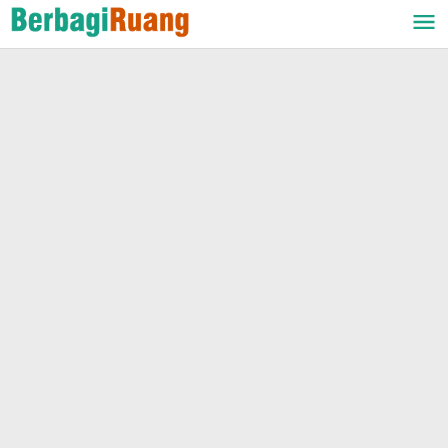
Lewati
ke
konten