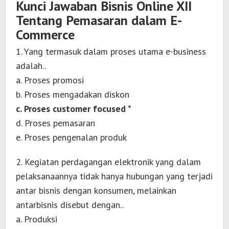
Kunci Jawaban Bisnis Online XII
Tentang Pemasaran dalam E-
Commerce
1. Yang termasuk dalam proses utama e-business
adalah..
a. Proses promosi
b. Proses mengadakan diskon
c. Proses customer focused *
d. Proses pemasaran
e. Proses pengenalan produk
2. Kegiatan perdagangan elektronik yang dalam
pelaksanaannya tidak hanya hubungan yang terjadi
antar bisnis dengan konsumen, melainkan
antarbisnis disebut dengan..
a. Produksi