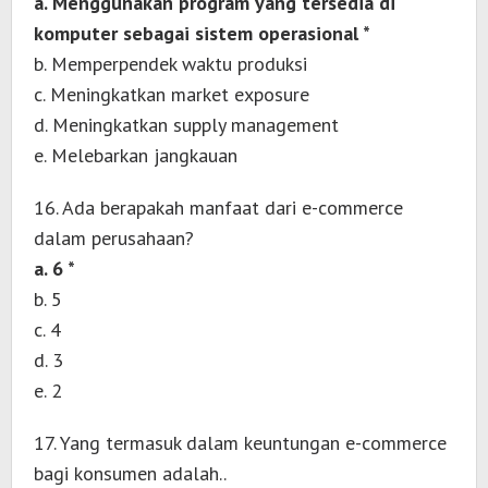
a. Menggunakan program yang tersedia di
komputer sebagai sistem operasional *
b. Memperpendek waktu produksi
c. Meningkatkan market exposure
d. Meningkatkan supply management
e. Melebarkan jangkauan
16. Ada berapakah manfaat dari e-commerce
dalam perusahaan?
a. 6 *
b. 5
c. 4
d. 3
e. 2
17. Yang termasuk dalam keuntungan e-commerce
bagi konsumen adalah..