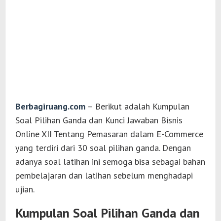
Berbagiruang.com
– Berikut adalah Kumpulan
Soal Pilihan Ganda dan Kunci Jawaban Bisnis
Online XII Tentang Pemasaran dalam E-Commerce
yang terdiri dari 30 soal pilihan ganda. Dengan
adanya soal latihan ini semoga bisa sebagai bahan
pembelajaran dan latihan sebelum menghadapi
ujian.
Kumpulan Soal Pilihan Ganda dan