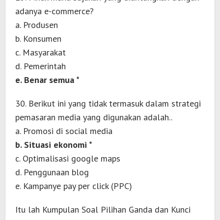
adanya e-commerce?
a. Produsen
b. Konsumen
c. Masyarakat
d. Pemerintah
e. Benar semua *
30. Berikut ini yang tidak termasuk dalam strategi
pemasaran media yang digunakan adalah..
a. Promosi di social media
b. Situasi ekonomi *
c. Optimalisasi google maps
d. Penggunaan blog
e. Kampanye pay per click (PPC)
Itu lah Kumpulan Soal Pilihan Ganda dan Kunci