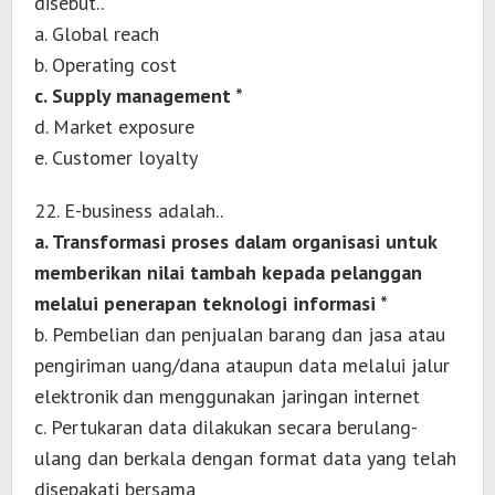
disebut..
a. Global reach
b. Operating cost
c. Supply management *
d. Market exposure
e. Customer loyalty
22. E-business adalah..
a. Transformasi proses dalam organisasi untuk
memberikan nilai tambah kepada pelanggan
melalui penerapan teknologi informasi *
b. Pembelian dan penjualan barang dan jasa atau
pengiriman uang/dana ataupun data melalui jalur
elektronik dan menggunakan jaringan internet
c. Pertukaran data dilakukan secara berulang-
ulang dan berkala dengan format data yang telah
disepakati bersama