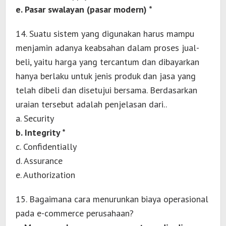
e. Pasar swalayan (pasar modern) *
14. Suatu sistem yang digunakan harus mampu
menjamin adanya keabsahan dalam proses jual-
beli, yaitu harga yang tercantum dan dibayarkan
hanya berlaku untuk jenis produk dan jasa yang
telah dibeli dan disetujui bersama. Berdasarkan
uraian tersebut adalah penjelasan dari..
a. Security
b. Integrity *
c. Confidentially
d. Assurance
e. Authorization
15. Bagaimana cara menurunkan biaya operasional
pada e-commerce perusahaan?