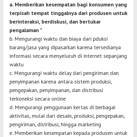
a. Memberikan kesempatan bagi konsumen yang
terpisah tempat tinggalnya dari produsen untuk
berinteraksi, berdiskusi, dan bertukar
pengalaman *
b. Mengurangi waktu dan biaya dari pduksi
barang/jasa yang dipasarkan karena tersedianya
informasi secara menyeluruh di internet sepanjang
waktu
c. Mengurangi waktu delay dari pengiriman dan
penyimpanan karena antara sistem produksi,
pengepakan, penyimpanan, dan distribusi
terkoneksi secara online
d. Mengurangi penggunaan kertas di berbagai
aktivitas, mulai dari desain, produksi, pengepakan,
pengiriman, distribusi, hingga marketing
e. Memberikan kesempatan kepada produsen untuk