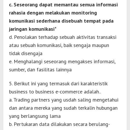
c. Seseorang dapat memantau semua informasi
rahasia dengan melakukan monitoring
komunikasi sederhana disebuah tempat pada
jaringan komunikasi*
d. Penolakan terhadap sebuah aktivitas transaksi
atau sebuah komunikasi, baik sengaja maupun
tidak disengaja
e. Menghalangi seseorang mengakses informasi,
sumber, dan fasilitas lainnya
5. Berikut ini yang termasuk dari karakteristik
business to business e-commerce adalah..
a. Trading partners yang usdah saling mengetahui
dan antara mereka yang sudah terkalin hubungan
yang berlangsung lama
b. Pertukaran data dilakukan secara berulang-