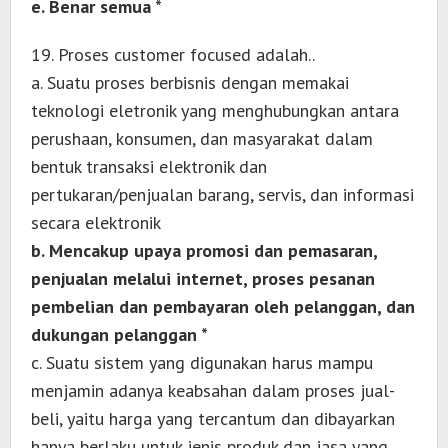
e. Benar semua *
19. Proses customer focused adalah..
a. Suatu proses berbisnis dengan memakai
teknologi eletronik yang menghubungkan antara
perushaan, konsumen, dan masyarakat dalam
bentuk transaksi elektronik dan
pertukaran/penjualan barang, servis, dan informasi
secara elektronik
b. Mencakup upaya promosi dan pemasaran,
penjualan melalui internet, proses pesanan
pembelian dan pembayaran oleh pelanggan, dan
dukungan pelanggan *
c. Suatu sistem yang digunakan harus mampu
menjamin adanya keabsahan dalam proses jual-
beli, yaitu harga yang tercantum dan dibayarkan
hanya berlaku untuk jenis produk dan jasa yang