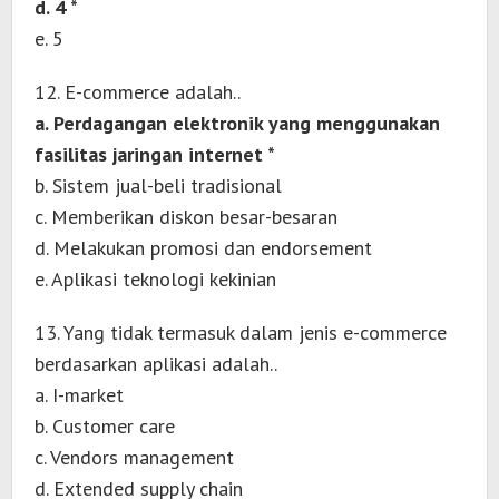
d. 4 *
e. 5
12. E-commerce adalah..
a. Perdagangan elektronik yang menggunakan
fasilitas jaringan internet *
b. Sistem jual-beli tradisional
c. Memberikan diskon besar-besaran
d. Melakukan promosi dan endorsement
e. Aplikasi teknologi kekinian
13. Yang tidak termasuk dalam jenis e-commerce
berdasarkan aplikasi adalah..
a. I-market
b. Customer care
c. Vendors management
d. Extended supply chain