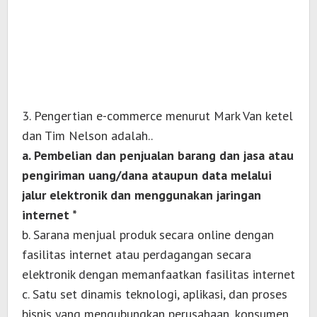
3. Pengertian e-commerce menurut Mark Van ketel
dan Tim Nelson adalah..
a. Pembelian dan penjualan barang dan jasa atau
pengiriman uang/dana ataupun data melalui
jalur elektronik dan menggunakan jaringan
internet *
b. Sarana menjual produk secara online dengan
fasilitas internet atau perdagangan secara
elektronik dengan memanfaatkan fasilitas internet
c. Satu set dinamis teknologi, aplikasi, dan proses
bisnis yang mengubungkan perusahaan, konsumen,