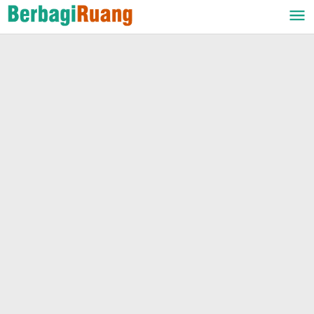
Lewati
ke
konten