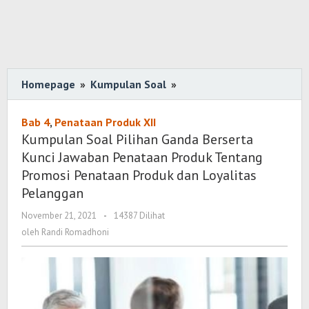
Homepage
»
Kumpulan Soal
»
Kumpulan
Soal
Pilihan
Bab 4
,
Penataan Produk XII
Ganda
Kumpulan Soal Pilihan Ganda Berserta
Berserta
Kunci Jawaban Penataan Produk Tentang
Kunci
Promosi Penataan Produk dan Loyalitas
Jawaban
Pelanggan
Penataan
November 21, 2021
oleh
-
14387 Dilihat
Produk
Randi
oleh
Randi Romadhoni
Tentang
Romadhoni
Promosi
Penataan
Produk
dan