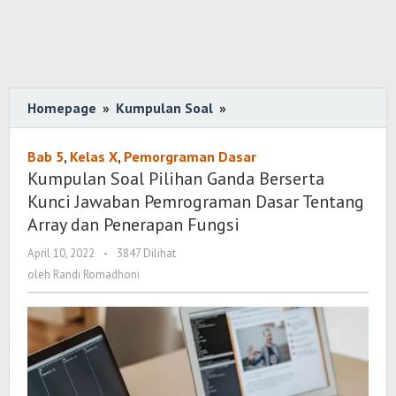
Homepage
»
Kumpulan Soal
»
Kumpulan
Soal
Pilihan
Bab 5
,
Kelas X
,
Pemorgraman Dasar
Ganda
Kumpulan Soal Pilihan Ganda Berserta
Berserta
Kunci Jawaban Pemrograman Dasar Tentang
Kunci
Array dan Penerapan Fungsi
Jawaban
April 10, 2022
oleh
-
3847 Dilihat
Pemrograman
Randi
oleh
Randi Romadhoni
Dasar
Romadhoni
Tentang
Array
dan
Penerapan
Fungsi