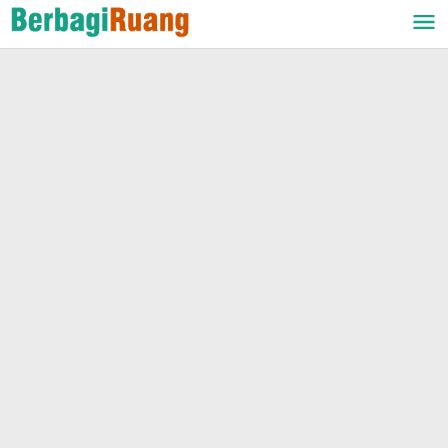
Lewati
ke
konten