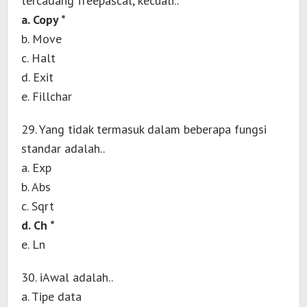
tercadang freepascal, kecuali..
a. Copy *
b. Move
c. Halt
d. Exit
e. Fillchar
29. Yang tidak termasuk dalam beberapa fungsi
standar adalah..
a. Exp
b. Abs
c. Sqrt
d. Ch *
e. Ln
30. iAwal adalah..
a. Tipe data