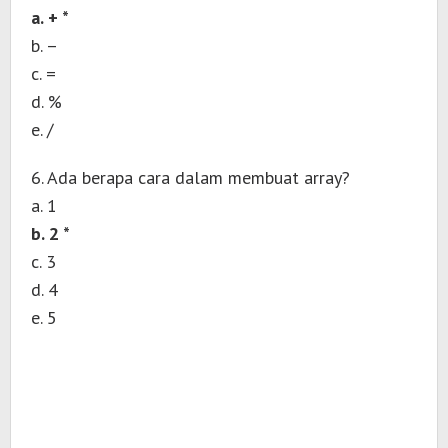
a. + *
b. –
c. =
d. %
e. /
6. Ada berapa cara dalam membuat array?
a. 1
b. 2 *
c. 3
d. 4
e. 5