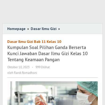
Homepage
»
Dasar Ilmu Gizi
»
Kumpulan
Soal
Pilihan
Dasar Ilmu Gizi Bab 11 Kelas 10
Ganda
Kumpulan Soal Pilihan Ganda Berserta
Berserta
Kunci Jawaban Dasar Ilmu Gizi Kelas 10
Kunci
Tentang Keamaan Pangan
Jawaban
Oktober 10, 2023
oleh
-
999 Dilihat
Dasar
Randi
oleh
Randi Romadhoni
Ilmu
Romadhoni
Gizi
Kelas
10
Tentang
Keamaan