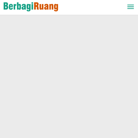
Lewati
ke
konten