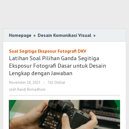
Homepage
»
Desain Komunikasi Visual
»
Latihan
Soal
Pilihan
Soal Segitiga Eksposur Fotografi DKV
Ganda
Latihan Soal Pilihan Ganda Segitiga
Segitiga
Eksposur Fotografi Dasar untuk Desain
Eksposur
Lengkap dengan Jawaban
Fotografi
November 18, 2025
oleh
-
761 Dilihat
Dasar
Randi
oleh
Randi Romadhoni
untuk
Romadhoni
Desain
Lengkap
dengan
Jawaban