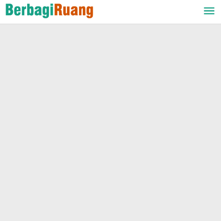
Lewati
ke
konten