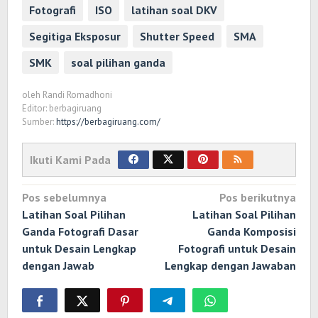
Fotografi
ISO
latihan soal DKV
Segitiga Eksposur
Shutter Speed
SMA
SMK
soal pilihan ganda
oleh
Randi Romadhoni
Editor: berbagiruang
Sumber:
https://berbagiruang.com/
Ikuti Kami Pada
Navigasi
Pos sebelumnya
Pos berikutnya
pos
Latihan Soal Pilihan
Latihan Soal Pilihan
Ganda Fotografi Dasar
Ganda Komposisi
untuk Desain Lengkap
Fotografi untuk Desain
dengan Jawab
Lengkap dengan Jawaban