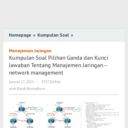
Homepage
»
Kumpulan Soal
»
Kumpulan
Soal
Pilihan
Menejemen Jaringan
Ganda
Kumpulan Soal Pilihan Ganda dan Kunci
dan
Jawaban Tentang Manajemen Jaringan –
Kunci
network management
Jawaban
Januari 17, 2021
oleh
-
3357 Dilihat
Tentang
Randi
oleh
Randi Romadhoni
Manajemen
Romadhoni
Jaringan
-
network
management