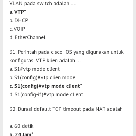
VLAN pada switch adalah ….
a. VTP*
b. DHCP
c. VOIP
d. EtherChannel
31. Perintah pada cisco IOS yang digunakan untuk
konfigurasi VTP klien adalah …
a. S1#vtp mode client
b. S1(config)#vtp clien mode
c. S1(config)#vtp mode client*
d. S1(config-if)#vtp mode client
32. Durasi default TCP timeout pada NAT adalah
…
a. 60 detik
b. 24 Jam*