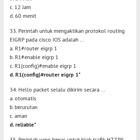
c. 12 Jam
d. 60 menit
33. Perintah untuk mengaktikan protokol routing
EIGRP pada cisco IOS adalah …
a. R1#router eigrp 1
b. R1#enable eigrp 1
c. R1(config)#enable eigrp 1
d. R1(config)#router eigrp 1*
34. Hello packet selalu dikirim secara …
a. otomatis
b. berurutan
c. aman
d. reliable*
35. Perintah yang benar untuk blok trafik HTTPS