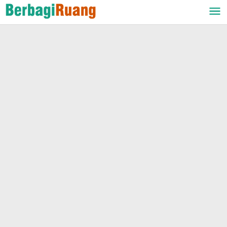
Lewati
ke
konten