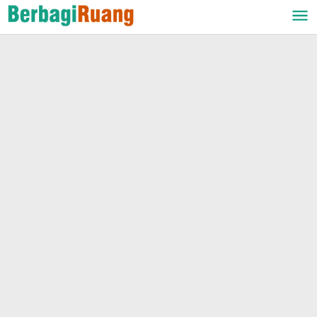
Lewati
ke
konten