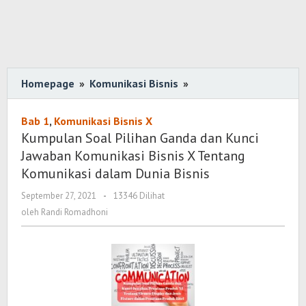
Homepage
»
Komunikasi Bisnis
»
Kumpulan
Soal
Pilihan
Bab 1
,
Komunikasi Bisnis X
Ganda
Kumpulan Soal Pilihan Ganda dan Kunci
dan
Jawaban Komunikasi Bisnis X Tentang
Kunci
Komunikasi dalam Dunia Bisnis
Jawaban
September 27, 2021
oleh
-
13346 Dilihat
Komunikasi
Randi
oleh
Randi Romadhoni
Bisnis
Romadhoni
X
Tentang
Komunikasi
dalam
Dunia