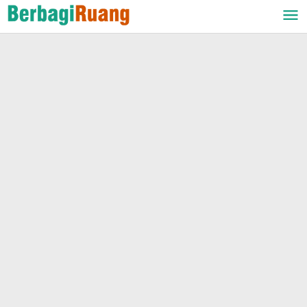
Lewati
ke
konten