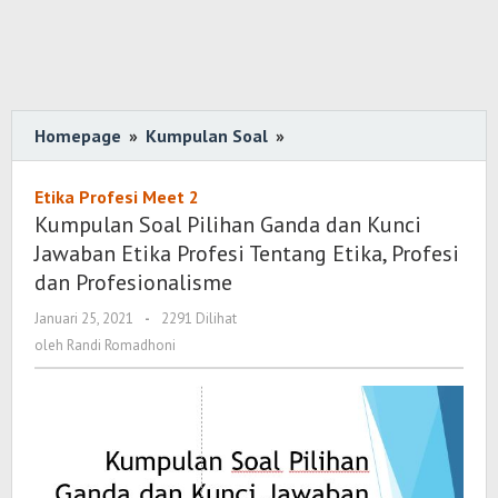
Homepage
»
Kumpulan Soal
»
Kumpulan
Soal
Pilihan
Etika Profesi Meet 2
Ganda
Kumpulan Soal Pilihan Ganda dan Kunci
dan
Jawaban Etika Profesi Tentang Etika, Profesi
Kunci
dan Profesionalisme
Jawaban
Januari 25, 2021
oleh
-
2291 Dilihat
Etika
Randi
oleh
Randi Romadhoni
Profesi
Romadhoni
Tentang
Etika,
Profesi
dan
Profesionalisme