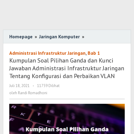
Homepage
»
Jaringan Komputer
»
Kumpulan
Soal
Pilihan
Administrasi Infrastruktur Jaringan
,
Bab 1
Ganda
Kumpulan Soal Pilihan Ganda dan Kunci
dan
Jawaban Administrasi Infrastruktur Jaringan
Kunci
Tentang Konfigurasi dan Perbaikan VLAN
Jawaban
Juli 18, 2021
oleh
-
11759 Dilihat
Administrasi
Randi
oleh
Randi Romadhoni
Infrastruktur
Romadhoni
Jaringan
Tentang
Konfigurasi
dan
Perbaikan