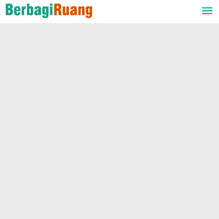
Lewati
ke
konten