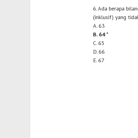
6. Ada berapa bila
(inklusif) yang tida
A. 63
B. 64 *
C. 65
D. 66
E. 67