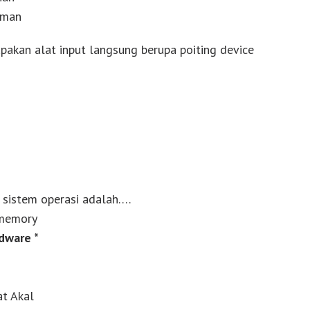
aman
upakan alat input langsung berupa poiting device
s sistem operasi adalah….
memory
dware *
at Akal