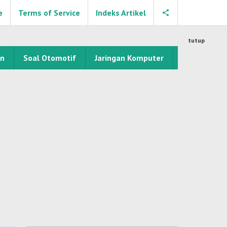
e
Terms of Service
Indeks Artikel
tutup
an
Soal Otomotif
Jaringan Komputer