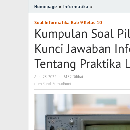
Homepage
»
Informatika
»
Kumpulan
Soal
Pilihan
Soal Informatika Bab 9 Kelas 10
Ganda
Kumpulan Soal Pil
Berserta
Kunci
Kunci Jawaban Inf
Jawaban
Informatika
Tentang Praktika 
Kelas
10
Tentang
April 23, 2024
oleh
-
6182 Dilihat
Randi
Praktika
oleh
Randi Romadhoni
Romadhoni
Lintas
Bidang
Informatika