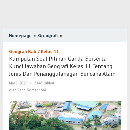
Homepage
»
Greografi
»
Kumpulan
Soal
Pilihan
Geografi Bab 7 Kelas 11
Ganda
Kumpulan Soal Pilihan Ganda Berserta
Berserta
Kunci Jawaban Geografi Kelas 11 Tentang
Kunci
Jenis Dan Penanggulanagan Bencana Alam
Jawaban
Mei 2, 2023
oleh
-
3443 Dilihat
Geografi
Randi
oleh
Randi Romadhoni
Kelas
Romadhoni
11
Tentang
Jenis
Dan
Penanggulanagan