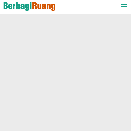
Lewati
ke
konten