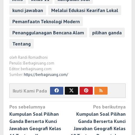
kunci jawaban
Melalui Edukasi Kearifan Lokal
Pemanfaatn Teknologi Modern
Penanggulanagan Bencana Alam
pilihan ganda
Tentang
oleh
Randi Romadhoni
Penulis: Berbagiruang.com
Editor: berbagiruang.com
Sumber:
https://berbagiruang.com/
Ikuti Kami Pada
Navigasi
Pos sebelumnya
Pos berikutnya
pos
Kumpulan Soal Pilihan
Kumpulan Soal Pilihan
Ganda Berserta Kunci
Ganda Berserta Kunci
Jawaban Geografi Kelas
Jawaban Geografi Kelas