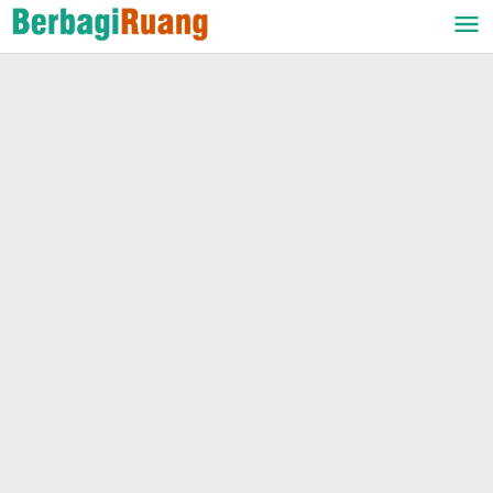
Lewati
ke
konten