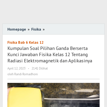
Homepage
»
Fisika
»
Kumpulan
Soal
Pilihan
Fisika Bab 6 Kelas 12
Ganda
Kumpulan Soal Pilihan Ganda Berserta
Berserta
Kunci Jawaban Fisika Kelas 12 Tentang
Kunci
Radiasi Elektromagnetik dan Aplikasinya
Jawaban
April 12, 2023
oleh
-
2141 Dilihat
Fisika
Randi
oleh
Randi Romadhoni
Kelas
Romadhoni
12
Tentang
Radiasi
Elektromagnetik
dan