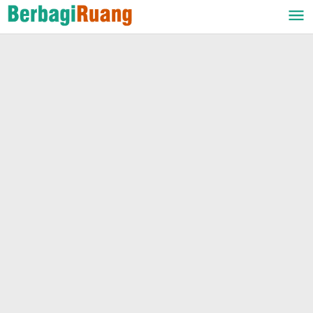
Lewati
ke
konten