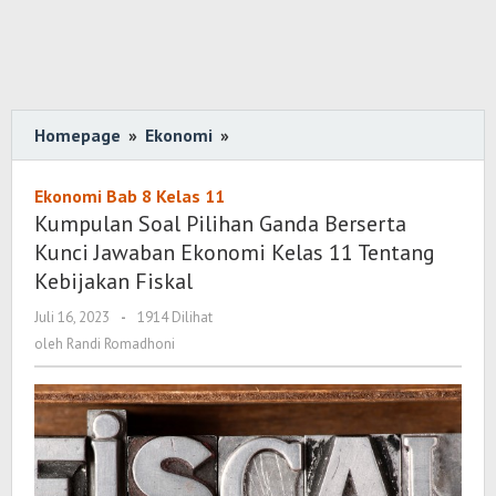
Homepage
»
Ekonomi
»
Kumpulan
Soal
Pilihan
Ekonomi Bab 8 Kelas 11
Ganda
Kumpulan Soal Pilihan Ganda Berserta
Berserta
Kunci Jawaban Ekonomi Kelas 11 Tentang
Kunci
Kebijakan Fiskal
Jawaban
Juli 16, 2023
oleh
-
1914 Dilihat
Ekonomi
Randi
oleh
Randi Romadhoni
Kelas
Romadhoni
11
Tentang
Kebijakan
Fiskal