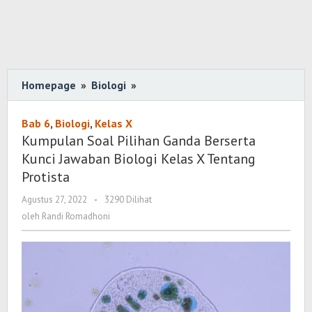
Homepage
»
Biologi
»
Kumpulan
Soal
Pilihan
Bab 6
,
Biologi
,
Kelas X
Ganda
Kumpulan Soal Pilihan Ganda Berserta
Berserta
Kunci Jawaban Biologi Kelas X Tentang
Kunci
Protista
Jawaban
Agustus 27, 2022
oleh
-
3290 Dilihat
Biologi
Randi
oleh
Randi Romadhoni
Kelas
Romadhoni
X
Tentang
Protista