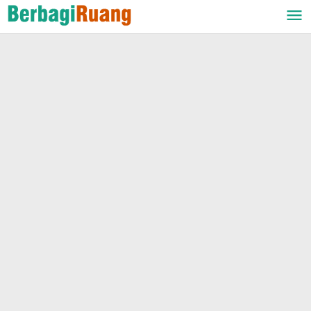
Lewati
ke
konten