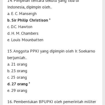
14. Pimpinan tentara sekutu yang tiba di
Indonesia, dipimpin oleh..
a. E. C. Mansergh
b. Sir Philip Christison *
c. D.C. Hawton
d. H. M. Chambers
e. Louis Mounbatten
15. Anggota PPKI yang dipimpin oleh Ir. Soekarno
berjumlah..
a. 21 orang
b. 23 orang
c. 25 orang
d. 27 orang *
e. 29 orang
16. Pembentukan BPUPKI oleh pemerintah militer