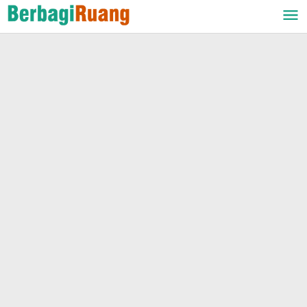
Lewati
ke
konten