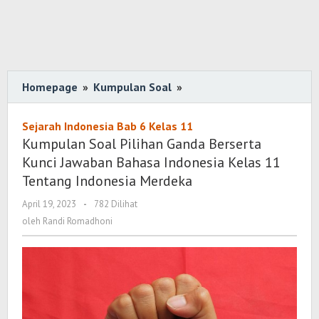
Homepage
»
Kumpulan Soal
»
Kumpulan
Soal
Pilihan
Sejarah Indonesia Bab 6 Kelas 11
Ganda
Kumpulan Soal Pilihan Ganda Berserta
Berserta
Kunci Jawaban Bahasa Indonesia Kelas 11
Kunci
Tentang Indonesia Merdeka
Jawaban
April 19, 2023
oleh
-
782 Dilihat
Bahasa
Randi
oleh
Randi Romadhoni
Indonesia
Romadhoni
Kelas
11
Tentang
Indonesia
Merdeka