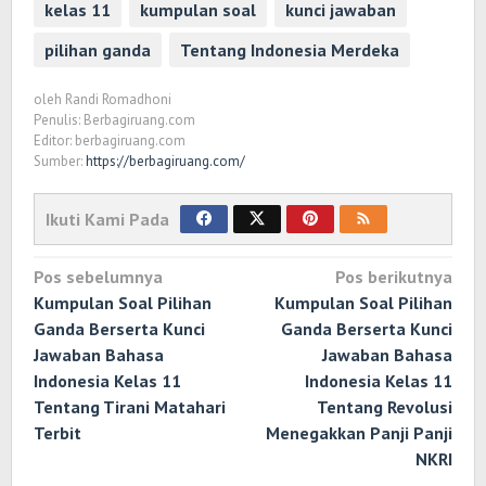
kelas 11
kumpulan soal
kunci jawaban
pilihan ganda
Tentang Indonesia Merdeka
oleh
Randi Romadhoni
Penulis: Berbagiruang.com
Editor: berbagiruang.com
Sumber:
https://berbagiruang.com/
Ikuti Kami Pada
Navigasi
Pos sebelumnya
Pos berikutnya
pos
Kumpulan Soal Pilihan
Kumpulan Soal Pilihan
Ganda Berserta Kunci
Ganda Berserta Kunci
Jawaban Bahasa
Jawaban Bahasa
Indonesia Kelas 11
Indonesia Kelas 11
Tentang Tirani Matahari
Tentang Revolusi
Terbit
Menegakkan Panji Panji
NKRI