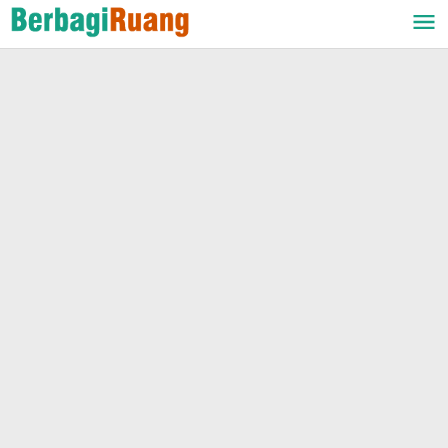
Lewati
ke
konten