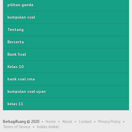
pilihan ganda
kumpulan soal
Tentang
Berserta
Bank Soal
Kelas 10
bank soal sma
kumpulan soal ujian
kelas 11
BerbagiRuang © 2020
Home
About
Contact
Privacy Policy
Terms of Service
Indeks Artikel