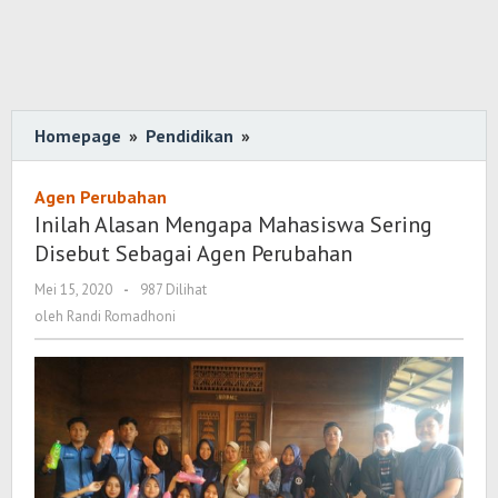
Homepage
»
Pendidikan
»
Inilah
Alasan
Mengapa
Agen Perubahan
Mahasiswa
Inilah Alasan Mengapa Mahasiswa Sering
Sering
Disebut Sebagai Agen Perubahan
Disebut
Mei 15, 2020
oleh
-
987 Dilihat
Sebagai
Randi
oleh
Randi Romadhoni
Agen
Romadhoni
Perubahan