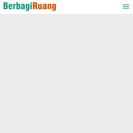
Lewati
ke
konten