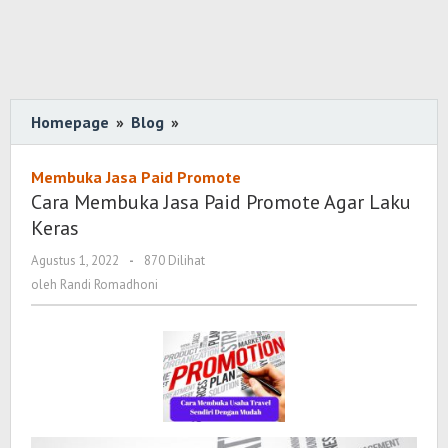
Homepage
»
Blog
»
Cara
Membuka
Jasa
Membuka Jasa Paid Promote
Paid
Cara Membuka Jasa Paid Promote Agar Laku
Promote
Keras
Agar
Agustus 1, 2022
oleh
-
870 Dilihat
Laku
Randi
oleh
Randi Romadhoni
Keras
Romadhoni