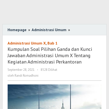
Homepage
»
Administrasi Umum
»
Kumpulan
Soal
Pilihan
Administrasi Umum X
,
Bab 1
Ganda
Kumpulan Soal Pilihan Ganda dan Kunci
dan
Jawaban Administrasi Umum X Tentang
Kunci
Kegiatan Administrasi Perkantoran
Jawaban
September 28, 2021
oleh
-
8528 Dilihat
Administrasi
Randi
oleh
Randi Romadhoni
Umum
Romadhoni
X
Tentang
Kegiatan
Administrasi
Perkantoran