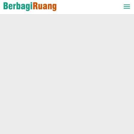
Lewati
ke
konten