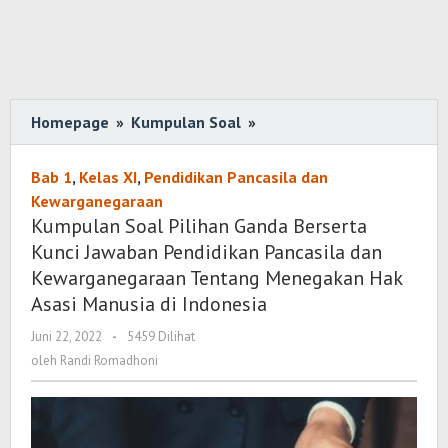
Homepage
»
Kumpulan Soal
»
Kumpulan
Soal
Pilihan
Bab 1
,
Kelas XI
,
Pendidikan Pancasila dan
Ganda
Kewarganegaraan
Berserta
Kumpulan Soal Pilihan Ganda Berserta
Kunci
Kunci Jawaban Pendidikan Pancasila dan
Jawaban
Kewarganegaraan Tentang Menegakan Hak
Pendidikan
Asasi Manusia di Indonesia
Pancasila
Juni 22, 2022
oleh
-
5459 Dilihat
dan
Randi
oleh
Randi Romadhoni
Kewarganegaraan
Romadhoni
Tentang
Menegakan
Hak