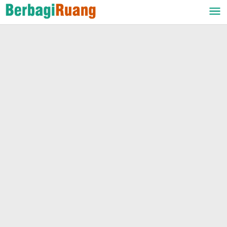
Lewati
ke
konten